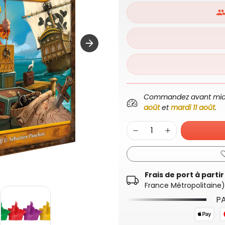
Commandez avant midi p
août
et
mardi 11 août
.
Frais de port à parti
France Métropolitaine)
PA