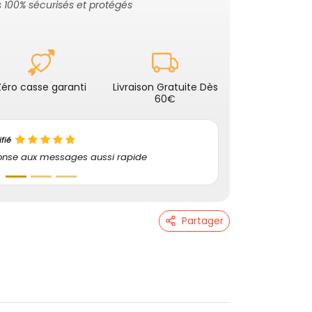
 100% sécurisés et protégés
Zéro casse garanti
Livraison Gratuite Dès
60€
rofité de promotions de 20 réduction sur les
rès bien protégé.Je conseille sans problème.
Partager