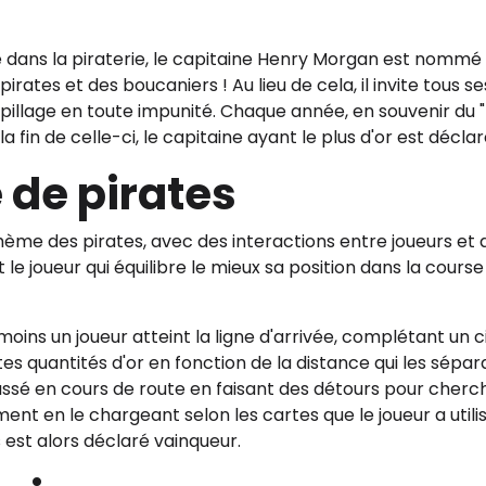
 dans la piraterie, le capitaine Henry Morgan est nommé
rates et des boucaniers ! Au lieu de cela, il invite tous se
eur pillage en toute impunité. Chaque année, en souvenir du
 la fin de celle-ci, le capitaine ayant le plus d'or est déc
 de pirates
e thème des pirates, avec des interactions entre joueurs e
 le joueur qui équilibre le mieux sa position dans la cours
moins un joueur atteint la ligne d'arrivée, complétant un ci
 quantités d'or en fonction de la distance qui les séparait 
massé en cours de route en faisant des détours pour cherch
ment en le chargeant selon les cartes que le joueur a utili
 est alors déclaré vainqueur.