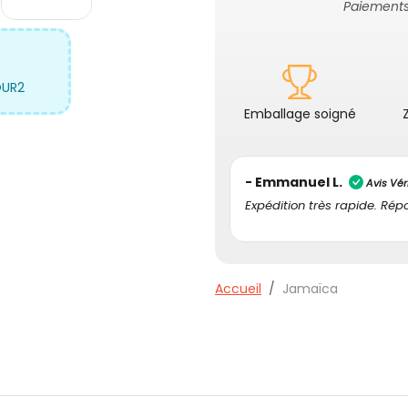
Paiements
OUR2
Emballage soigné
- Maria S.
Avis Vérifié
Très bon site de jeux,j'ai p
jeux.Envoi très rapide et t
Accueil
Jamaïca