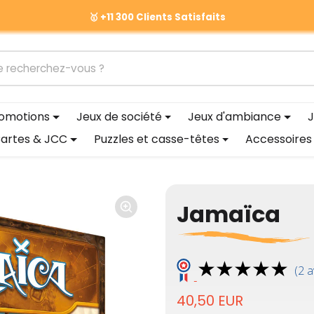
📦 Livraison gratuite à partir de 60 €
édent
omotions
Jeux de société
Jeux d'ambiance
J
artes & JCC
Puzzles et casse-têtes
Accessoires
Jamaïca
(2 a
40,50 EUR